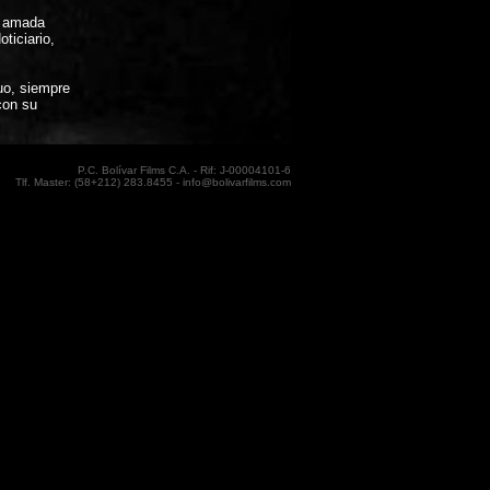
su amada
ticiario,
duo, siempre
con su
P.C. Bolívar Films C.A. - Rif: J-00004101-6
Tlf. Master: (58+212) 283.8455 - info@bolivarfilms.com