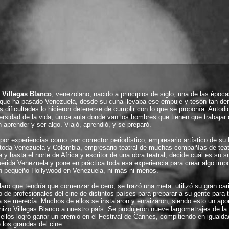
 Villegas Blanco
, venezolano, nacido a principios de siglo, una de las époc
as que ha pasado Venezuela, desde su cuna llevaba ese empuje y tesón tan den
s dificultades lo hicieron detenerse de cumplir con lo que se proponía. Autodi
versidad de la vida, única aula donde van los hombres que tienen que trabajar
aprender y ser algo. Viajó, aprendió, y se preparó.
por experiencias como: ser corrector periodístico, empresario artístico de s
toda Venezuela y Colombia, empresario teatral de muchas compañías de teat
y hasta el norte de Africa y escritor de una obra teatral, decide cuál es su s
erida Venezuela y pone en práctica toda esa experiencia para crear algo impo
n pequeño Hollywood en Venezuela, ni más ni menos.
aro que tendría que comenzar de cero, se trazó una meta: utilizó su gran ca
o de profesionales del cine de distintos países para preparar a su gente para t
se merecía. Muchos de ellos se instalaron y enraizaron, siendo esto un apo
 hizo Villegas Blanco a nuestro país. Se produjeron nueve largometrajes de la
 ellos logró ganar un premio en el Festival de Cannes, compitiendo en igualda
 los grandes del cine.