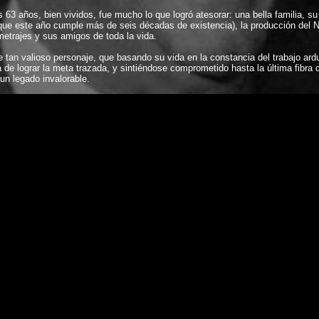
s 63 años, bien vividos, fue mucho lo que logró atesorar: una bella familia, 
(que este año cumple más de seis décadas de existencia), la producción del No
metrajes y sus amigos de toda la vida.
de tan valioso personaje, que basando su vida en la constancia del trabajo ar
 de lograr la meta trazada, y sintiéndose comprometido hasta la última fibra 
 un legado invalorable.