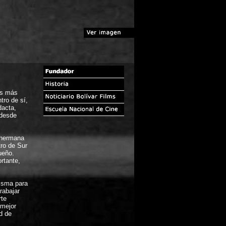
as más
tro de sí,
dacta,
 desde
u hermana
ro de Sur
ueño.
rtante,
risma para
rabajar
rte
 mejor
d de